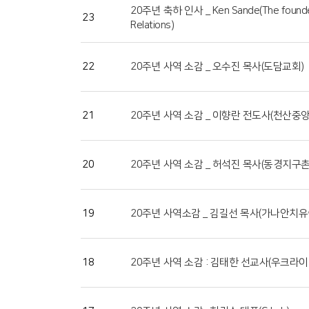
20주년 축하 인사 _ Ken Sande(The founder of
23
Relations)
22
20주년 사역 소감 _ 오수진 목사(도담교회)
21
20주년 사역 소감 _ 이향란 전도사(천산중
20
20주년 사역 소감 _ 허석진 목사(동경지구
19
20주년 사역소감 _ 김길선 목사(가나안치유
18
20주년 사역 소감 : 김태한 선교사(우크라이