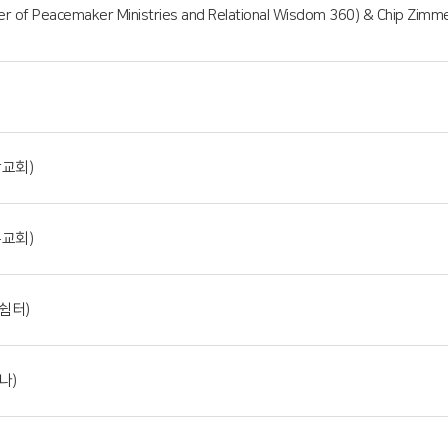
 Peacemaker Ministries and Relational Wisdom 360) & Chip Zimmer(D
앙교회)
촌교회)
쉼터)
나)